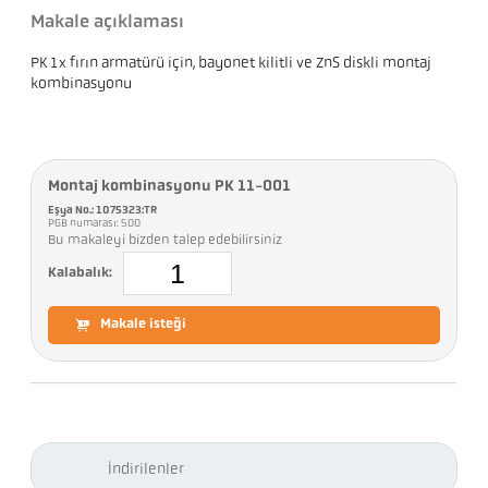
Makale açıklaması
PK 1x fırın armatürü için, bayonet kilitli ve ZnS diskli montaj
kombinasyonu
Montaj kombinasyonu PK 11-001
Eşya No.: 1075323:TR
PGB numarası: 500
Bu makaleyi bizden talep edebilirsiniz
Kalabalık:
Makale isteği
İndirilenler