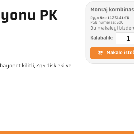
Montaj kombina
syonu PK
Eşya No.: 1125141:TR
PGB numarası: 500
Bu makaleyi bizden 
Kalabalık:
Makale iste
yonet kilitli, ZnS disk eki ve