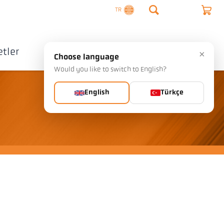
TR
tler
Şirket
İletişim
×
Choose language
Would you like to switch to English?
English
Türkçe