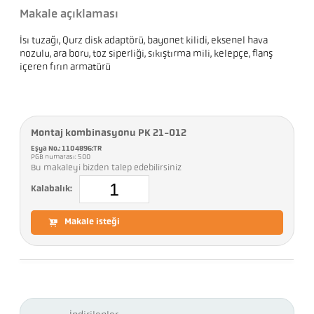
Makale açıklaması
Isı tuzağı, Qurz disk adaptörü, bayonet kilidi, eksenel hava
nozulu, ara boru, toz siperliği, sıkıştırma mili, kelepçe, flanş
içeren fırın armatürü
Montaj kombinasyonu PK 21-012
Eşya No.: 1104896:TR
PGB numarası: 500
Bu makaleyi bizden talep edebilirsiniz
Kalabalık:
Makale isteği