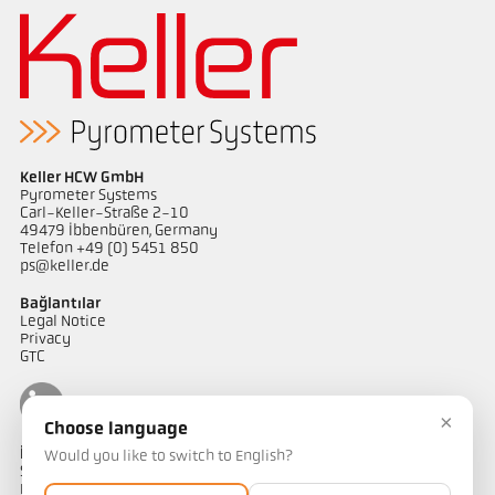
Keller HCW GmbH
Pyrometer Systems
Carl-Keller-Straße 2-10
49479 Ibbenbüren, Germany
Telefon +49 (0) 5451 850
ps@keller.de
Bağlantılar
Legal Notice
Privacy
GTC
×
Choose language
İletişim
Would you like to switch to English?
Sıcaklık ölçüm çözümlerimiz hakkında sorularınız mı var?
Ekibimiz size yardımcı olmaktan memnuniyet duyacaktır.