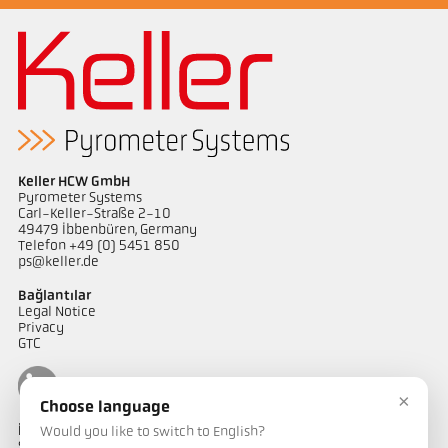
Keller HCW GmbH
Pyrometer Systems
Carl-Keller-Straße 2-10
49479 Ibbenbüren, Germany
Telefon +49 (0) 5451 850
ps@keller.de
Bağlantılar
Legal Notice
Privacy
GTC
×
Choose language
İletişim
Would you like to switch to English?
Sıcaklık ölçüm çözümlerimiz hakkında sorularınız mı var?