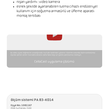
nişan yardımı : video kamera
esnek şekilde ayarlanabilen tutma cihazlı endüstriyel
kullanım için soğutma armatürlü ve üfleme aparatlı
montaj tertibatı
Bu video, oynat düğmesine tıkladığınızda YouTube tarafından yüklenir. Yükleme sırasında, bizim kontrolümüz
dışında işlenen veriler YouTube'a aktarılır. Daha fazla bilgi için gizlilik politikamızı inceleyin.
CellaCast uygulama çözümü
ölçüm sistemi PA 83-K014
Eşya No.: 1081167
PGB numarası: 500