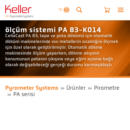
TR
ölçüm sistemi PA 83-K014
CellaCast PA 83, tapa ve pota dökümü için otomatik
döküm makinelerinde sıvı metallerin sıcaklığını ölçmek
için özel olarak geliştirilmiştir. Otomatik dökme
makinesinde ölçüm yaparken, dökme akışının
konumunun potanın çıkışına veya eğim açısına bağlı
olarak değişebileceği gerçeği durumu karmaşıklaştı
Pyrometer Systems
Ürünler
Pirometre
PA serisi