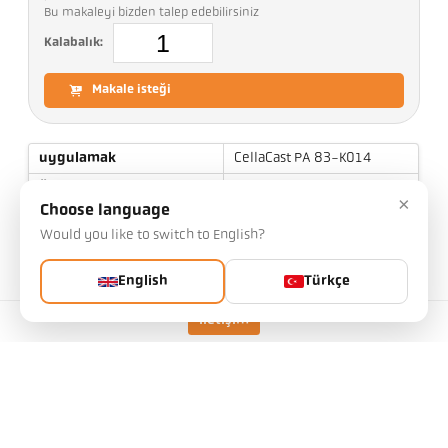
Bu makaleyi bizden talep edebilirsiniz
Kalabalık:
Makale isteği
uygulamak
CellaCast PA 83-K014
Ölçüm aralığı
650 - 1700 °C
×
Choose language
Odak uzaklığı
0,4 m - ∞
Would you like to switch to English?
ölçüm alanının şekli
dikdörtgen
Mesafe oranı
45:1 / 230:1
English
Türkçe
lens
PZ 20.01
İletişim
ölçüm prensibi
iki-renk
Nişan alma cihazı
video kamera