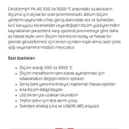
CellaTemp® PA 40, 500 ila 3000 °C arasındaki sıcaklıkların
ölçümü için dijital bir oran pirometresidir. Bölüm ölçüm
yöntemi sayesinde cihaz, görüş alanındaki toz ve buhardan,
kirli koruyucu ekranlardan veya değişen ölçüm yüzeylerinden
kaynaklanan parazitlere karşı spektral pirometreye göre daha
az hassas tepki verir. Ölçüm nesnesinin kolay ve hassas bir
şekilde görülebilmesi için lensin içinden nişan alma, lazer pilot
ışığı veya kamera modülü mevcuttur.
Özel özellikler:
Ölçüm aralığı 500 ila 3000 °C
Ölçüm mesafesinin tam olarak ayarlanması için
odaklanabilir değiştirilebilir optikler
Geniş bant yansıma önleyici kaplamalı hassas optikler
Kısa ölçüm dalga boyları
LED ekran çok uzaktan okunabilir
Teşhis işlevi için test akımı çıkışı
Standart: analog çıkış ve USB/RS 485 arayüzü