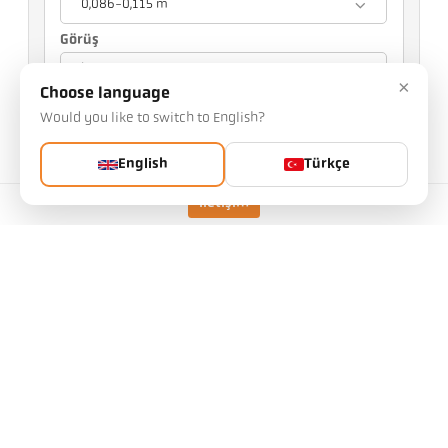
0,086-0,115 m
Görüş
İçten bakış
×
Choose language
Seçiminiz diğer ayarları etkileyecektir
Would you like to switch to English?
Eşya No.: 1025834
English
Türkçe
PGB numarası: 500
Bu makaleyi bizden talep edebilirsiniz
İletişim
Kalabalık:
Makale isteği
uygulamak
CellaTemp PA 40 AF 1
/D
ölçüm alanının şekli
etrafında
Mesafe oranı
80 : 1
ölçüm prensibi
iki-renk