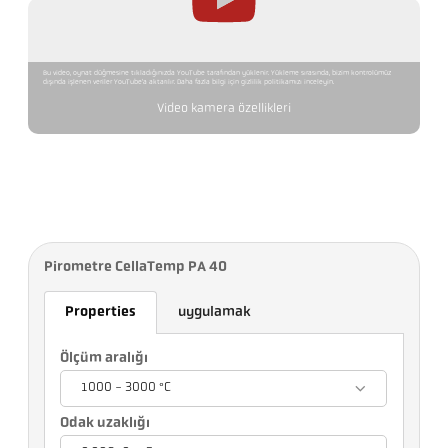
Bu video, oynat düğmesine tıkladığınızda YouTube tarafından yüklenir. Yükleme sırasında, bizim kontrolümüz
dışında işlenen veriler YouTube'a aktarılır. Daha fazla bilgi için gizlilik politikamızı inceleyin.
Video kamera özellikleri
Pirometre CellaTemp PA 40
Properties
uygulamak
Ölçüm aralığı
1000 - 3000 °C
Odak uzaklığı