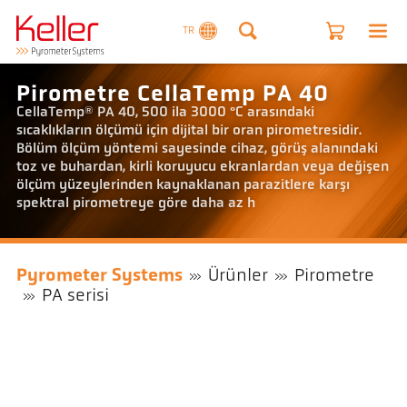
TR
Pirometre CellaTemp PA 40
CellaTemp® PA 40, 500 ila 3000 °C arasındaki
sıcaklıkların ölçümü için dijital bir oran pirometresidir.
Bölüm ölçüm yöntemi sayesinde cihaz, görüş alanındaki
toz ve buhardan, kirli koruyucu ekranlardan veya değişen
ölçüm yüzeylerinden kaynaklanan parazitlere karşı
spektral pirometreye göre daha az h
Pyrometer Systems
Ürünler
Pirometre
PA serisi