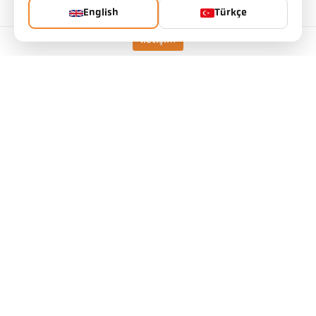
Mesafe oranı
80 : 1
English
Türkçe
lens
PZ 20.01
İletişim
ölçüm prensibi
spektral
Nişan alma cihazı
video kamera
Teknik özellikler
İndirilenler
Ölçüm alanı hesaplayıcısı
aksesuarlar
Emisivite Hesaplayıcı