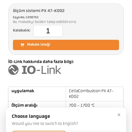
ölçüm sistemi PX 47-K002
Eşya No.: 1090752
Bu makaleyi bizden talep edebilirsiniz
Kalabalık:
Makale isteği
IO-Link hakkında daha fazla bilgi:
uygulamak
CellaCombustion PX 47-
K002
Ölçüm aralığı
700 - 1700 °C
×
Odak uzaklığı
0,4 m - ∞
Choose language
ölçüm alanının şekli
etrafında
Would you like to switch to English?