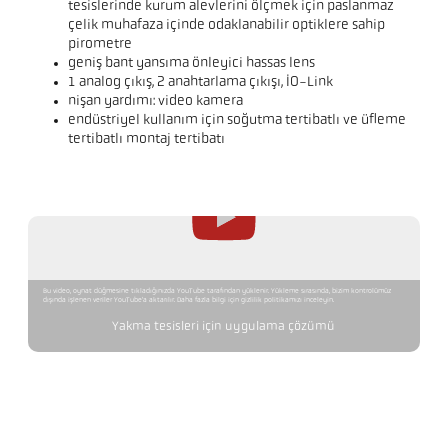
tesislerinde kurum alevlerini ölçmek için paslanmaz
çelik muhafaza içinde odaklanabilir optiklere sahip
pirometre
geniş bant yansıma önleyici hassas lens
1 analog çıkış, 2 anahtarlama çıkışı, IO-Link
nişan yardımı: video kamera
endüstriyel kullanım için soğutma tertibatlı ve üfleme
tertibatlı montaj tertibatı
Bu video, oynat düğmesine tıkladığınızda YouTube tarafından yüklenir. Yükleme sırasında, bizim kontrolümüz
dışında işlenen veriler YouTube'a aktarılır. Daha fazla bilgi için gizlilik politikamızı inceleyin.
Yakma tesisleri için uygulama çözümü