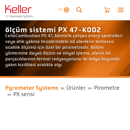
TR
ölçüm sistemi PX 47-K002
CellaCombustion PX 47, kömürle çalışan enerji santralleri
veya atık yakma tesislerindeki isli alevlerin temassız
sıcaklık ölçümü için özel bir pirometredir. Bölüm
yöntemine dayalı ölçüm ve sinyal işleme, alevin isli
parçacıklarının termal radyasyonunu iki dalga boyunda
yakın kızılötesi aralıkta algı
Pyrometer Systems
Ürünler
Pirometre
PX serisi