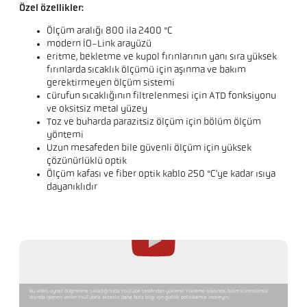
Özel özellikler:
Ölçüm aralığı 800 ila 2400 °C
modern IO-Link arayüzü
eritme, bekletme ve kupol fırınlarının yanı sıra yüksek
fırınlarda sıcaklık ölçümü için aşınma ve bakım
gerektirmeyen ölçüm sistemi
cürufun sıcaklığının filtrelenmesi için ATD fonksiyonu
ve oksitsiz metal yüzey
Toz ve buharda parazitsiz ölçüm için bölüm ölçüm
yöntemi
Uzun mesafeden bile güvenli ölçüm için yüksek
çözünürlüklü optik
Ölçüm kafası ve fiber optik kablo 250 °C'ye kadar ısıya
dayanıklıdır
Bu video, oynat düğmesine tıkladığınızda YouTube tarafından yüklenir. Yükleme sırasında, bizim kontrolümüz
dışında işlenen veriler YouTube'a aktarılır. Daha fazla bilgi için gizlilik politikamızı inceleyin.