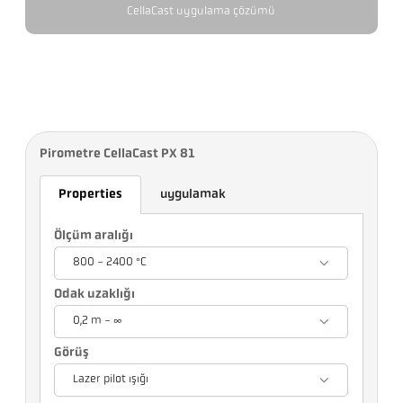
CellaCast uygulama çözümü
Pirometre CellaCast PX 81
Properties
uygulamak
Ölçüm aralığı
800 - 2400 °C
Odak uzaklığı
0,2 m - ∞
Görüş
Lazer pilot ışığı