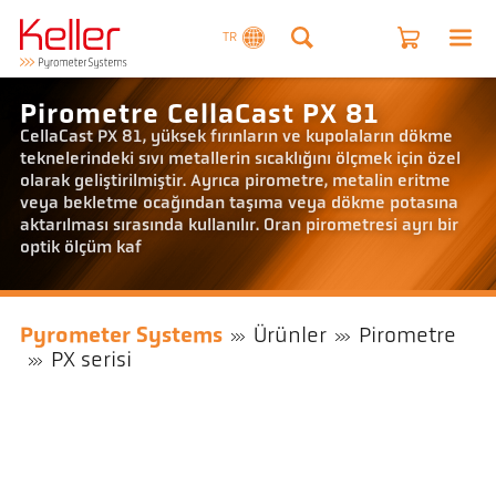
TR
Pirometre CellaCast PX 81
CellaCast PX 81, yüksek fırınların ve kupolaların dökme
teknelerindeki sıvı metallerin sıcaklığını ölçmek için özel
olarak geliştirilmiştir. Ayrıca pirometre, metalin eritme
veya bekletme ocağından taşıma veya dökme potasına
aktarılması sırasında kullanılır. Oran pirometresi ayrı bir
optik ölçüm kaf
Pyrometer Systems
Ürünler
Pirometre
PX serisi