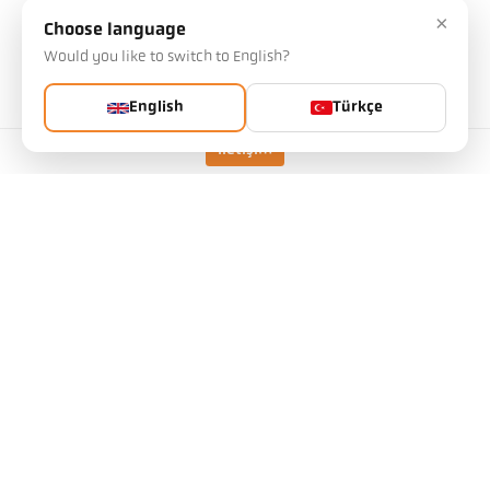
×
Choose language
Would you like to switch to English?
Teknik özellikler
English
Türkçe
İndirilenler
İletişim
Ölçüm alanı hesaplayıcısı
aksesuarlar
Emisivite Hesaplayıcı
başvuru talebi
IO-Link IODD