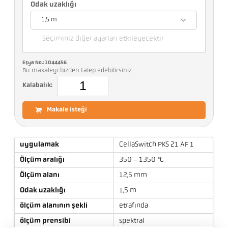
Odak uzaklığı
1,5 m
Seçiminiz diğer ayarları etkileyecektir
Eşya No.: 1044456
Bu makaleyi bizden talep edebilirsiniz
Kalabalık:
Makale isteği
uygulamak
CellaSwitch PKS 21 AF 1
Ölçüm aralığı
350 - 1350 °C
Ölçüm alanı
12,5 mm
Odak uzaklığı
1,5 m
ölçüm alanının şekli
etrafında
ölçüm prensibi
spektral