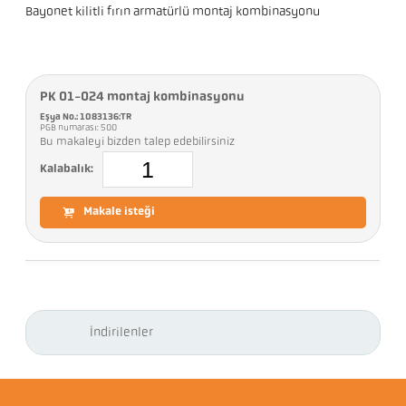
Bayonet kilitli fırın armatürlü montaj kombinasyonu
PK 01-024 montaj kombinasyonu
Eşya No.: 1083136:TR
PGB numarası: 500
Bu makaleyi bizden talep edebilirsiniz
Kalabalık:
Makale isteği
İndirilenler