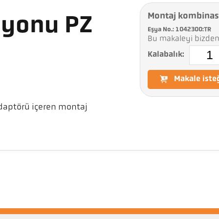
Montaj kombina
syonu PZ
Eşya No.: 1042300:TR
Bu makaleyi bizden 
Kalabalık:
Makale iste
adaptörü içeren montaj