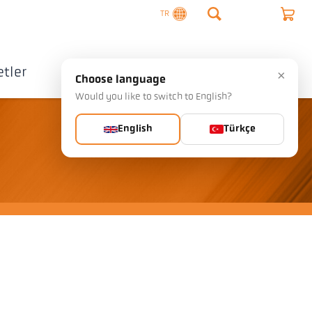
TR
tler
Şirket
İletişim
×
Choose language
Would you like to switch to English?
English
Türkçe