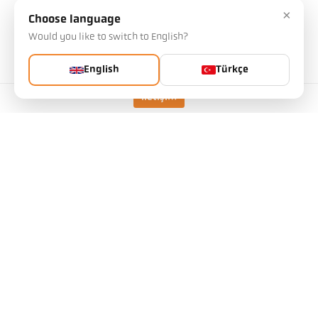
×
Choose language
Would you like to switch to English?
Teknik özellikler
English
Türkçe
İndirilenler
İletişim
Ölçüm alanı hesaplayıcısı
aksesuarlar
Emisivite Hesaplayıcı
başvuru talebi
IO-Link IODD