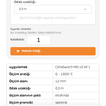
Odak uzaklığı
0,3 m
Seçiminiz diğer ayarları etkileyecektir
Eşya No.: 1044454
Bu makaleyi bizden talep edebilirsiniz
Kalabalık:
Makale isteği
uygulamak
CellaSwitch PKS 10 AF 1
Ölçüm aralığı
0 - 1000 °C
Ölçüm alanı
12 mm
Odak uzaklığı
0,3 m
ölçüm alanının şekli
etrafında
ölçüm prensibi
spektral