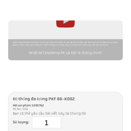
Video này chỉ được YouTube tải khi bạn nhấn nút phát. Khi tải, dữ liệu sẽ được gửi đến YouTube và được xử lý ngoài
phạm vi kiểm soát của chúng tôi. Thêm thông tin về điều này có trong chính sách bảo mật của chúng tôi.
Nhiệt kế CellaTemp PK cải tiến & thông minh
Hệ thống đo lường PKF 66-K002
Mã sản phẩm: 1095762
PG No.: 500
Bạn có thể yêu cầu bài viết này từ chúng tôi
Số lượng: