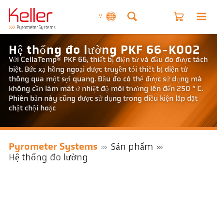
VI
Hệ thống đo lường PKF 66-K002
Với CellaTemp® PKF 66, thiết bị điện tử và đầu đo được tách
biệt. Bức xạ hồng ngoại được truyền tới thiết bị điện tử
thông qua một sợi quang. Đầu đo có thể được sử dụng mà
không cần làm mát ở nhiệt độ môi trường lên đến 250 ° C.
Phiên bản này cũng được sử dụng trong điều kiện lắp đặt
chật chội hoặc
Pyrometer Systems
Sản phẩm
Hệ thống đo lường