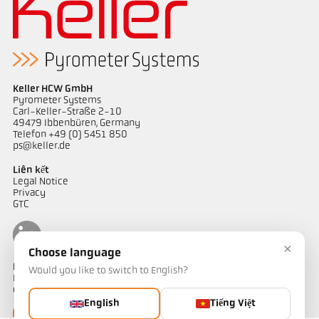
Keller HCW GmbH
Pyrometer Systems
Carl-Keller-Straße 2-10
49479 Ibbenbüren, Germany
Telefon +49 (0) 5451 850
ps@keller.de
Liên kết
Legal Notice
Privacy
GTC
×
Choose language
Liên hệ
Would you like to switch to English?
Bạn có câu hỏi về các giải pháp đo nhiệt độ của chúng tôi? Đội ngũ
của chúng tôi sẵn sàng hỗ trợ bạn.
English
Tiếng Việt