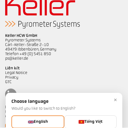
Keller HCW GmbH
Pyrometer Systems
Carl-Keller-Straße 2-10
49479 Ibbenbüren, Germany
Telefon +49 (0) 5451 850
ps@keller.de
Liên kết
Legal Notice
Privacy
GTC
×
Choose language
Liên hệ
Would you like to switch to English?
Bạn có câu hỏi về các giải pháp đo nhiệt độ của chúng tôi? Đội ngũ
của chúng tôi sẵn sàng hỗ trợ bạn.
English
Tiếng Việt