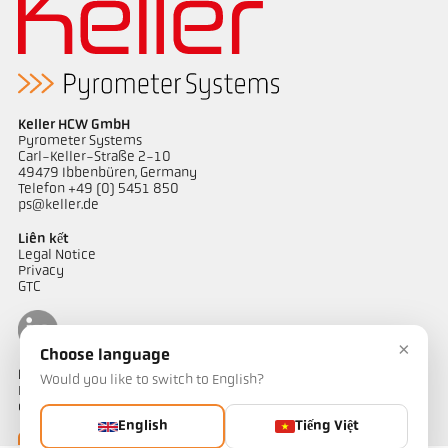
Keller HCW GmbH
Pyrometer Systems
Carl-Keller-Straße 2-10
49479 Ibbenbüren, Germany
Telefon +49 (0) 5451 850
ps@keller.de
Liên kết
Legal Notice
Privacy
GTC
×
Choose language
Liên hệ
Would you like to switch to English?
Bạn có câu hỏi về các giải pháp đo nhiệt độ của chúng tôi? Đội ngũ
của chúng tôi sẵn sàng hỗ trợ bạn.
English
Tiếng Việt