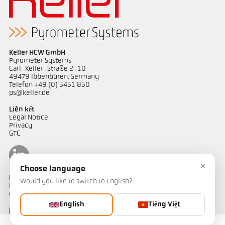
Keller HCW GmbH
Pyrometer Systems
Carl-Keller-Straße 2-10
49479 Ibbenbüren, Germany
Telefon +49 (0) 5451 850
ps@keller.de
Liên kết
Legal Notice
Privacy
GTC
×
Choose language
Liên hệ
Would you like to switch to English?
Bạn có câu hỏi về các giải pháp đo nhiệt độ của chúng tôi? Đội ngũ
của chúng tôi sẵn sàng hỗ trợ bạn.
English
Tiếng Việt
Liên hệ ngay
Liên hệ