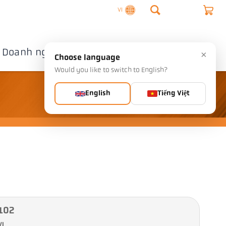
VI
Doanh nghiệp
Liên hệ
×
Choose language
Would you like to switch to English?
English
Tiếng Việt
-102
VI