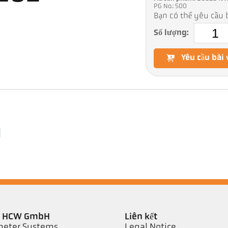
PG No.: 500
Bạn có thể yêu cầu b
Số lượng:
Yêu cầu bài 
er HCW GmbH
Liên kết
eter Systems
Legal Notice