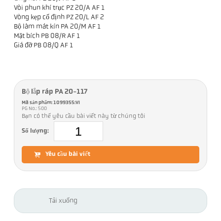
Vòi phun khí trục PZ 20/A AF 1
Vòng kẹp cố định PZ 20/L AF 2
Bộ làm mát kín PA 20/M AF 1
Mặt bích PB 08/R AF 1
Giá đỡ PB 08/Q AF 1
Bộ lắp ráp PA 20-117
Mã sản phẩm: 1099355:VI
PG No.: 500
Bạn có thể yêu cầu bài viết này từ chúng tôi
Số lượng:
Yêu cầu bài viết
Tải xuống