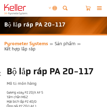
VI
Bộ lắp ráp PA 20-117
Pyrometer Systems
Sản phẩm
Kết hợp lắp ráp
Bộ lắp ráp PA 20-117
Mô tả món hàng
Gương xoay PZ 20/X AF 5
Tấm chắn M62
Mặt bích lắp PZ 40/D
Ống nối PZ 20/J AF 1