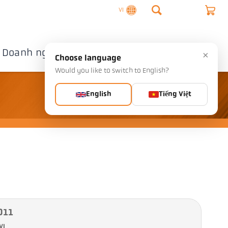
VI
Doanh nghiệp
Liên hệ
×
Choose language
Would you like to switch to English?
English
Tiếng Việt
-011
VI