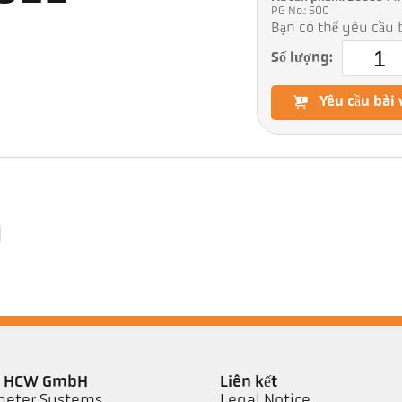
PG No.: 500
Bạn có thể yêu cầu b
Số lượng:
Yêu cầu bài 
er HCW GmbH
Liên kết
eter Systems
Legal Notice