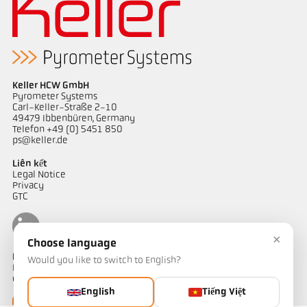
Keller HCW GmbH
Pyrometer Systems
Carl-Keller-Straße 2-10
49479 Ibbenbüren, Germany
Telefon +49 (0) 5451 850
ps@keller.de
Liên kết
Legal Notice
Privacy
GTC
×
Choose language
Liên hệ
Would you like to switch to English?
Bạn có câu hỏi về các giải pháp đo nhiệt độ của chúng tôi? Đội ngũ
của chúng tôi sẵn sàng hỗ trợ bạn.
English
Tiếng Việt