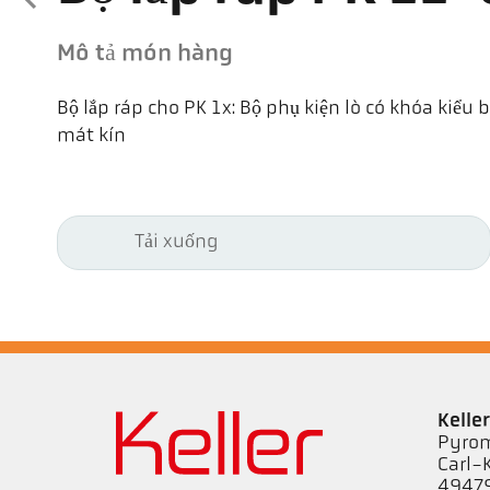
Mô tả món hàng
Bộ lắp ráp cho PK 1x: Bộ phụ kiện lò có khóa kiểu
mát kín
Tải xuống
Kell
Pyrom
Carl-
49479