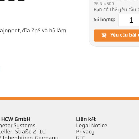
PG No.: 500
Bạn có thể yêu cầu b
Số lượng:
 bajonnet, đĩa ZnS và bộ làm
Yêu cầu bài 
er HCW GmbH
Liên kết
eter Systems
Legal Notice
Keller-Straße 2-10
Privacy
 Ibbenbüren, Germany
GTC