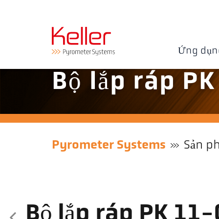
Ứng dụn
Bộ lắp ráp P
Pyrometer Systems
Sản p
Bộ lắp ráp PK 11