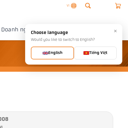
VI
Doanh nghiệp
Liên hệ
×
Choose language
Would you like to switch to English?
English
Tiếng Việt
-008
VI