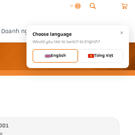
VI
Doanh nghiệp
Liên hệ
×
Choose language
Would you like to switch to English?
English
Tiếng Việt
-001
VI