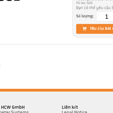
PG No.: 500
Bạn có thể yêu cầu b
Số lượng:
Yêu cầu bài 
er HCW GmbH
Liên kết
eter Systems
Legal Notice