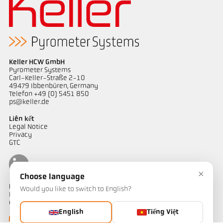
Keller HCW GmbH
Pyrometer Systems
Carl-Keller-Straße 2-10
49479 Ibbenbüren, Germany
Telefon +49 (0) 5451 850
ps@keller.de
Liên kết
Legal Notice
Privacy
GTC
×
Choose language
Liên hệ
Would you like to switch to English?
Bạn có câu hỏi về các giải pháp đo nhiệt độ của chúng tôi? Đội ngũ
của chúng tôi sẵn sàng hỗ trợ bạn.
English
Tiếng Việt