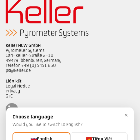
Keller HCW GmbH
Pyrometer Systems
Carl-Keller-Straße 2-10
49479 Ibbenbüren, Germany
Telefon +49 (0) 5451 850
ps@keller.de
Liên kết
Legal Notice
Privacy
GTC
×
Choose language
Liên hệ
Would you like to switch to English?
Bạn có câu hỏi về các giải pháp đo nhiệt độ của chúng tôi? Đội ngũ
của chúng tôi sẵn sàng hỗ trợ bạn.
English
Tiếng Việt