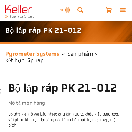
VI
Bộ lắp ráp PK 21-012
Pyrometer Systems
Sản phẩm
Kết hợp lắp ráp
Bộ lắp ráp PK 21-012
Mô tả món hàng
Bộ phụ kiện lò với bẫy nhiệt, ống kính Qurz, khóa kiểu bajonett,
vòi phun khí trục dọc, ống nối, tấm chắn bụi, trục kẹp, kẹp, mặt
bích