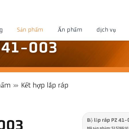
g
Sản phẩm
Ấn phẩm
dịch vụ
Z 41-003
hẩm
Kết hợp lắp ráp
Bộ lắp ráp PZ 41
-003
Mã sản phẩm: 515746:VI