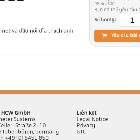
PG No.: 500
Bạn có thể yêu cầu b
Số lượng:
nnet và đầu nối đĩa thạch anh
Yêu cầu bài 
er HCW GmbH
Liên kết
eter Systems
Legal Notice
Keller-Straße 2-10
Privacy
 Ibbenbüren, Germany
GTC
on +49 (0) 5451 850