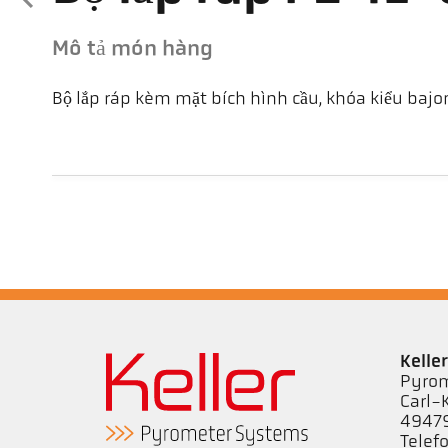
Mô tả món hàng
Bộ lắp ráp kèm mặt bích hình cầu, khóa kiểu bajo
Kell
Pyrom
Carl-
49479
Telef