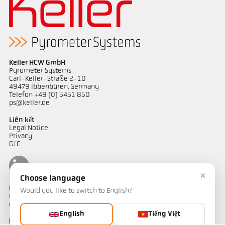
Keller HCW GmbH
Pyrometer Systems
Carl-Keller-Straße 2-10
49479 Ibbenbüren, Germany
Telefon +49 (0) 5451 850
ps@keller.de
Liên kết
Legal Notice
Privacy
GTC
×
Choose language
Liên hệ
Would you like to switch to English?
Bạn có câu hỏi về các giải pháp đo nhiệt độ của chúng tôi? Đội ngũ
của chúng tôi sẵn sàng hỗ trợ bạn.
English
Tiếng Việt