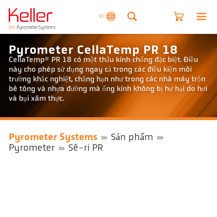
VI
Pyrometer CellaTemp PR 18
CellaTemp® PR 18 có một thấu kính chống đặc biệt. Điều
này cho phép sử dụng ngay cả trong các điều kiện môi
trường khắc nghiệt, chẳng hạn như trong các nhà máy trộn
bê tông và nhựa đường mà ống kính không bị hư hại do hơi
và bụi xâm thực.
Pyrometer Systems
Sản phẩm
Pyrometer
Sê-ri PR