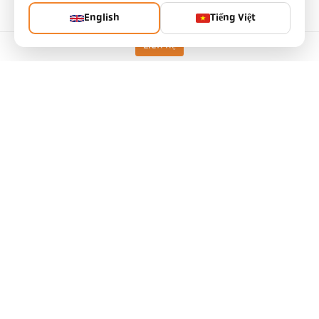
Phiên bản
CellaTemp PR 18 AF 1
English
Tiếng Việt
Dải đo
0 - 500 °C
Liên hệ
kính thước của đối tượng
11 mm
Khoảng cách tiêu cự
0,3 m
Hình dạng của khu vực đo
hình tròn
Nguyên tắc đo
một màu
Thông số kỹ thuật
Tải xuống
Tính toán trường nhìn
Tính toán độ phát xạ