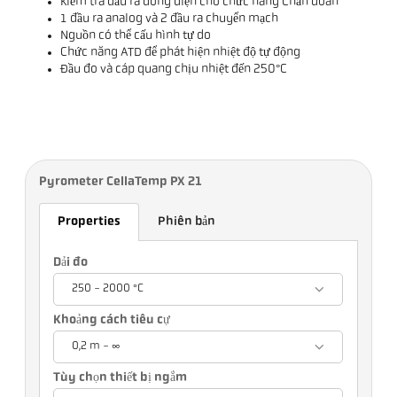
Kiểm tra đầu ra dòng điện cho chức năng Chẩn đoán
1 đầu ra analog và 2 đầu ra chuyển mạch
Nguồn có thể cấu hình tự do
Chức năng ATD để phát hiện nhiệt độ tự động
Đầu đo và cáp quang chịu nhiệt đến 250°C
Pyrometer CellaTemp PX 21
Properties
Phiên bản
Dải đo
250 - 2000 °C
Khoảng cách tiêu cự
0,2 m - ∞
Tùy chọn thiết bị ngắm