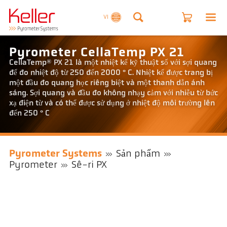
VI
Pyrometer CellaTemp PX 21
CellaTemp® PX 21 là một nhiệt kế kỹ thuật số với sợi quang
để đo nhiệt độ từ 250 đến 2000 ° C. Nhiệt kế được trang bị
một đầu đo quang học riêng biệt và một thanh dẫn ánh
sáng. Sợi quang và đầu đo không nhạy cảm với nhiễu từ bức
xạ điện từ và có thể được sử dụng ở nhiệt độ môi trường lên
đến 250 ° C
Pyrometer Systems
Sản phẩm
Pyrometer
Sê-ri PX