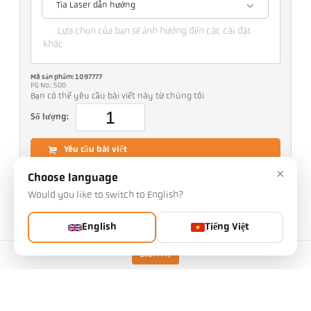
Tia Laser dẫn hướng
Lựa chọn của bạn sẽ ảnh hưởng đến các cài đặt
khác
Mã sản phẩm: 1097777
PG No.: 500
Bạn có thể yêu cầu bài viết này từ chúng tôi
Số lượng:
Yêu cầu bài viết
×
Choose language
Các thông tin khác về IO-Link:
Would you like to switch to English?
English
Tiếng Việt
Liên hệ
Phiên bản
CellaTemp PX 21 AF 11
Khoảng cách tiêu cự
0,2 m - ∞
Hình dạng của khu vực đo
hình tròn