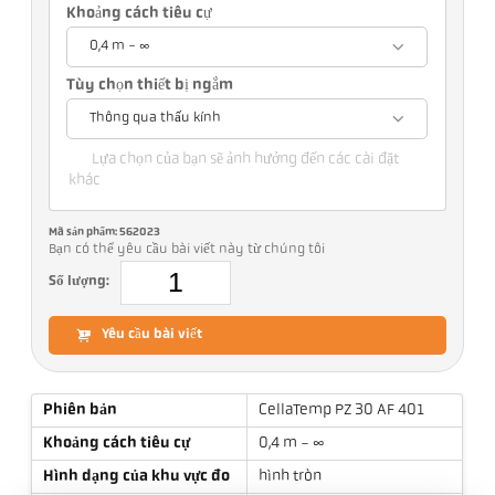
Khoảng cách tiêu cự
0,4 m - ∞
Tùy chọn thiết bị ngắm
Thông qua thấu kính
Lựa chọn của bạn sẽ ảnh hưởng đến các cài đặt
khác
Mã sản phẩm: 562023
Bạn có thể yêu cầu bài viết này từ chúng tôi
Số lượng:
Yêu cầu bài viết
Phiên bản
CellaTemp PZ 30 AF 401
Khoảng cách tiêu cự
0,4 m - ∞
Hình dạng của khu vực đo
hình tròn