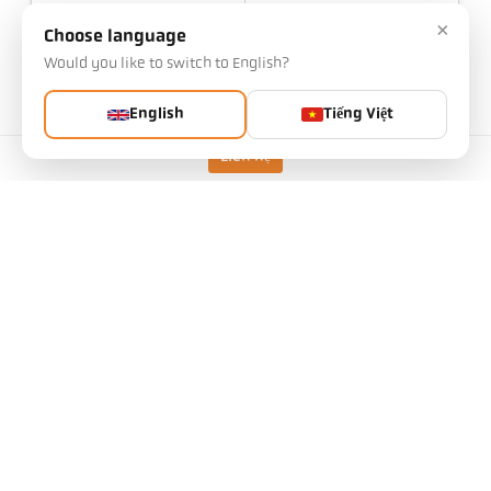
Tỷ lệ khoảng cách
175 : 1
×
Choose language
Thấu kính
PZ 20.01
Would you like to switch to English?
Nguyên tắc đo
một màu
Tùy chọn thiết bị ngắm
Thông qua thấu kính
English
Tiếng Việt
Liên hệ
Thông số kỹ thuật
Tải xuống
Tính toán trường nhìn
Phụ kiện
Tính toán độ phát xạ