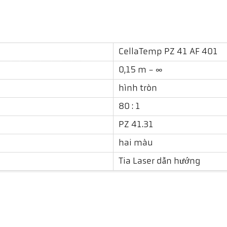
CellaTemp PZ 41 AF 401
0,15 m - ∞
hình tròn
80 : 1
PZ 41.31
hai màu
Tia Laser dẫn hướng
Tải xuống