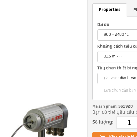
Properties
P
Dải đo
900 - 2400 °C
Khoảng cách tiêu c
0,15 m - ∞
Tùy chọn thiết bị 
Tia Laser dẫn hướn
Lựa chọn của bạn 
Mã sản phẩm: 561920
Bạn có thể yêu cầu b
Số lượng: