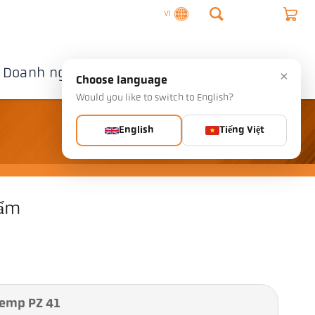
VI
Doanh nghiệp
Liên hệ
×
Choose language
Would you like to switch to English?
English
Tiếng Việt
hẩm
Temp PZ 41