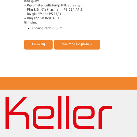
bao gồm:
- Pyrometer CellaTemp PKL 28 BF 2/L
- Phụ kiện đĩa thạch anh PS 01/I AF 2
- Bộ giá đỡ góc PS 11/U
- Dây cáp VK 02/L AF 1
Ghi chú:
Khoảng cách <1,2 m
Brochure CellaTemp PK PKF PKL
Questionnaire Radiation Pyrometers
Tải xuống
đến trang sản phẩm
Bản vẻ PKL 28-K001