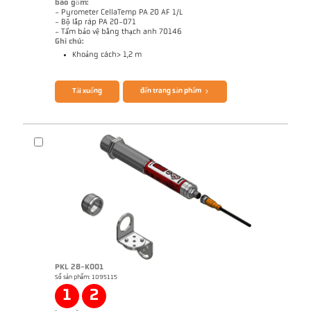
bao gồm:
- Pyrometer CellaTemp PA 20 AF 1/L
- Bộ lắp ráp PA 20-071
- Tấm bảo vệ bằng thạch anh 70146
Ghi chú:
Khoảng cách> 1,2 m
Brochure CellaTemp PA
Questionnaire Radiation Pyrometers
Tải xuống
đến trang sản phẩm
PKL 28-K001
Số sản phẩm: 1095115
Bản vẻ PA 20-K003
1
2