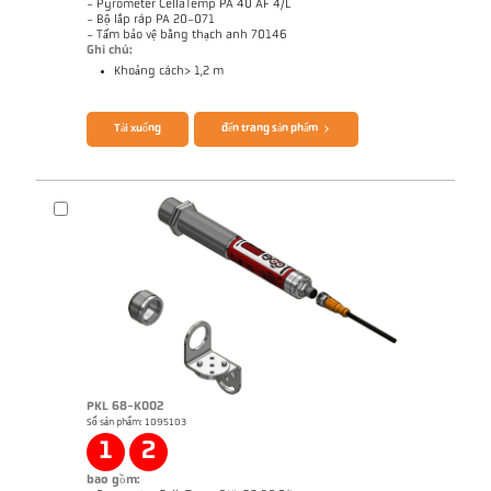
- Pyrometer CellaTemp PA 40 AF 4/L
- Bộ lắp ráp PA 20-071
- Tấm bảo vệ bằng thạch anh 70146
Ghi chú:
Khoảng cách> 1,2 m
Brochure CellaTemp PA
Questionnaire Radiation Pyrometers
Tải xuống
đến trang sản phẩm
PKL 68-K002
Số sản phẩm: 1095103
Bản vẻ PA 40-K008
1
2
bao gồm: