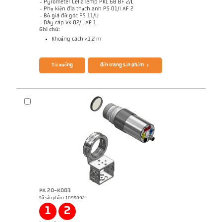
- Pyrometer CellaTemp PKL 68 BF 2/L
- Phụ kiện đĩa thạch anh PS 01/I AF 2
- Bộ giá đỡ góc PS 11/U
- Dây cáp VK 02/L AF 1
Ghi chú:
Khoảng cách <1,2 m
Brochure CellaTemp PK PKF PKL
Questionnaire Radiation Pyrometers
Tải xuống
đến trang sản phẩm
PA 20-K003
Số sản phẩm: 1095092
Bản vẻ PKL 68-K002
1
2