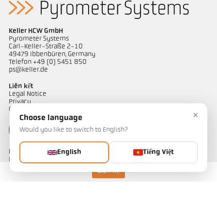
Keller HCW GmbH
Pyrometer Systems
Carl-Keller-Straße 2-10
49479 Ibbenbüren, Germany
Telefon +49 (0) 5451 850
ps@keller.de
Liên kết
Legal Notice
Privacy
GTC
×
Choose language
Would you like to switch to English?
Liên hệ
English
Tiếng Việt
Bạn có câu hỏi về các giải pháp đo nhiệt độ của chúng tôi? Đội ngũ
của chúng tôi sẵn sàng hỗ trợ bạn.
Liên hệ
Liên hệ ngay