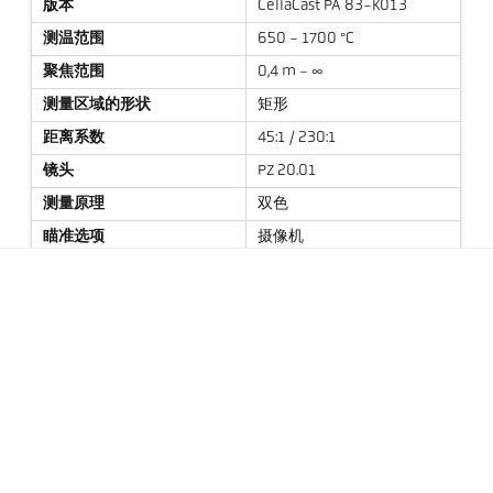
版本
CellaCast PA 83-K013
测温范围
650 - 1700 °C
聚焦范围
0,4 m - ∞
测量区域的形状
矩形
距离系数
45:1 / 230:1
镜头
PZ 20.01
测量原理
双色
瞄准选项
摄像机
技术参数
资料下载
测量光斑计算器