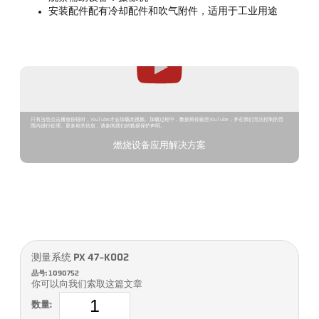
安装配件配有冷却配件和吹气附件，适用于工业用途
只有当您点击播放按钮时，YouTube才会加载此视频。加载过程中，数据将传输至YouTube，并在我们无法控制的范
围内进行处理。更多相关信息，请参阅我们的数据保护声明。
燃烧设备应用解决方案
测量系统 PX 47-K002
品号: 1090752
你可以向我们索取这篇文章
数量: