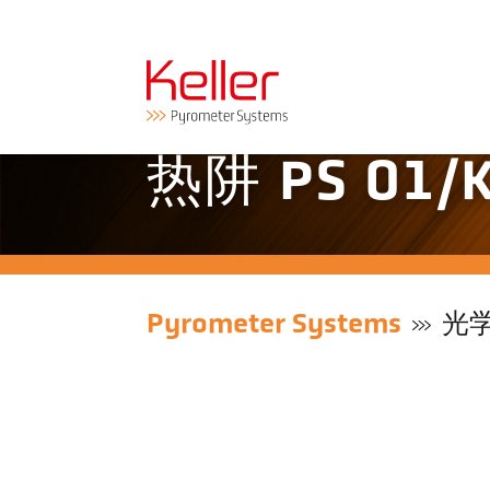
热阱 PS 01/
Pyrometer Systems
光