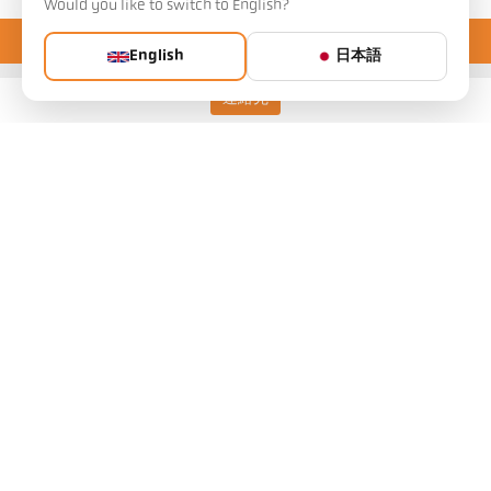
Would you like to switch to English?
English
日本語
連絡先
Keller HCW GmbH
Pyrometer Systems
Carl-Keller-Straße 2-10
49479 Ibbenbüren, Germany
Telefon +49 (0) 5451 850
ps@keller.de
リンク
Legal Notice
Privacy
GTC