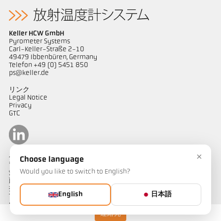
Keller HCW GmbH
Pyrometer Systems
Carl-Keller-Straße 2-10
49479 Ibbenbüren, Germany
Telefon +49 (0) 5451 850
ps@keller.de
リンク
Legal Notice
Privacy
GTC
×
ケラーパイロメータージャパン
Choose language
〒487-0035
Would you like to switch to English?
愛知県春日井市
藤山台1-4-1
担当：山田
English
日本語
Telephone: 090-1754-1909
e-mail: kellerjapan@outlook.jp
連絡先