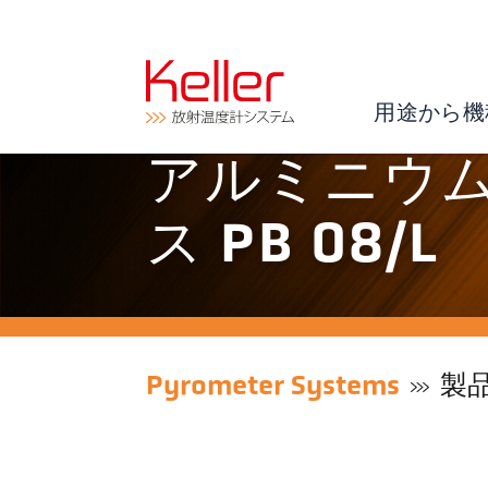
用途から機
アルミニウ
ス PB 08/L
Pyrometer Systems
製