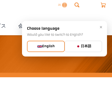
JA
ビス
会社概要
連絡先
×
Choose language
Would you like to switch to English?
English
日本語