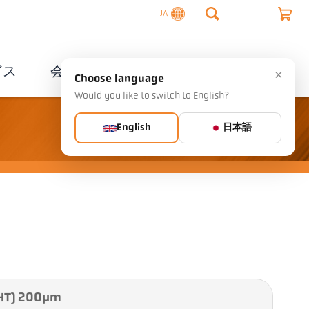
JA
ビス
会社概要
連絡先
×
Choose language
Would you like to switch to English?
English
日本語
T) 200µm