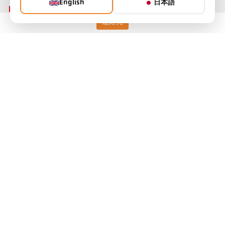
English
日本語
連絡先
Keller HCW GmbH
Pyrometer Systems
Carl-Keller-Straße 2-10
49479 Ibbenbüren, Germany
Telefon +49 (0) 5451 850
ps@keller.de
リンク
Legal Notice
Privacy
GTC