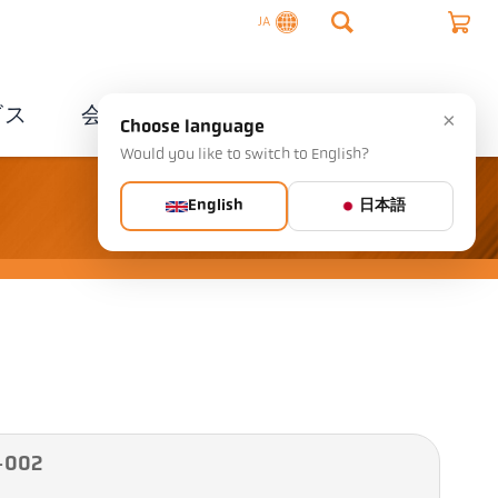
JA
ビス
会社概要
連絡先
×
Choose language
Would you like to switch to English?
English
日本語
-002
A