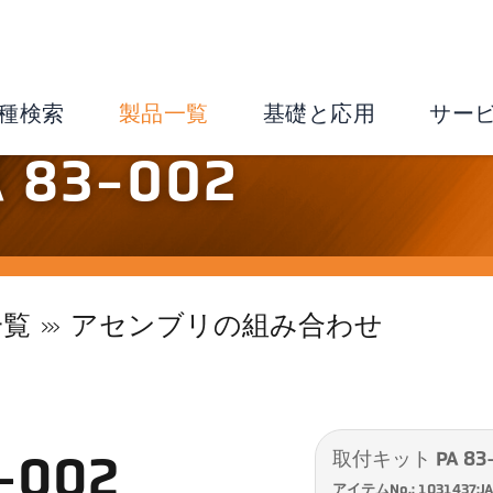
種検索
製品一覧
基礎と応用
サー
83-002
一覧
アセンブリの組み合わせ
取付キット PA 83
-002
アイテムNo.: 1031437:J