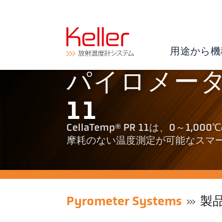
用途から機
パイロメーター 
11
CellaTemp® PR 11は、0
摩耗のない温度測定が可能なスマ
Pyrometer Systems
製