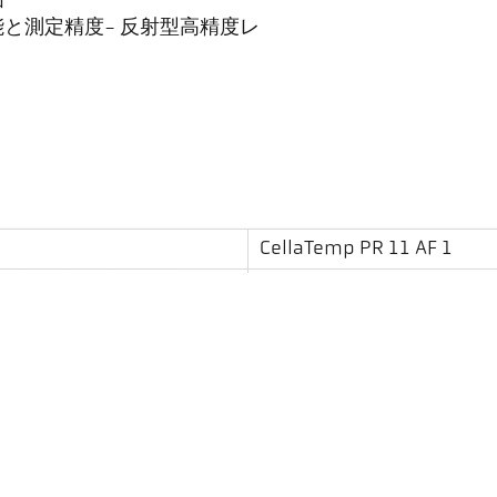
囲
と測定精度- 反射型高精度レ
CellaTemp PR 11 AF 1
0 - 1000 °C
11 mm
0,3 m
丸
単色