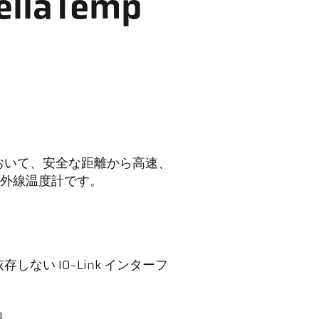
laTemp
度範囲において、安全な距離から高速、
外線温度計です。
しない IO-Link インターフ