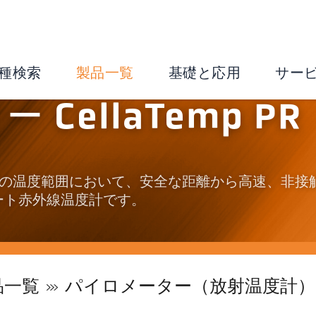
種検索
製品一覧
基礎と応用
サー
CellaTemp PR
～1,000℃の温度範囲において、安全な距離から高速、非接
ート赤外線温度計です。
品一覧
パイロメーター（放射温度計）