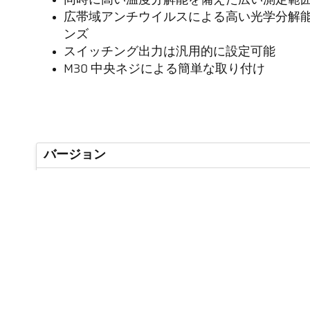
同時に高い温度分解能を備えた広い測定範
広帯域アンチウイルスによる高い光学分解能
ンズ
スイッチング出力は汎用的に設定可能
M30 中央ネジによる簡単な取り付け
バージョン
測定範囲
ターゲットサイズ
焦点距離
測定エリアの形状
測定原理