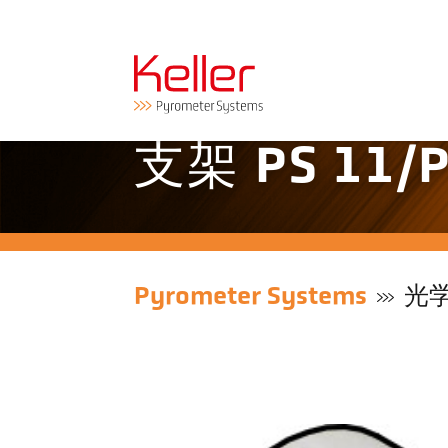
支架 PS 11/P
Pyrometer Systems
光