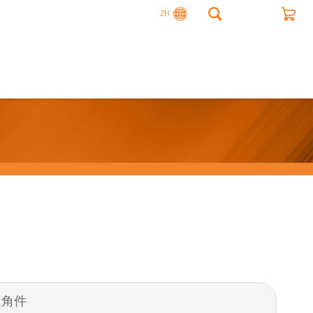
ZH
固定角件