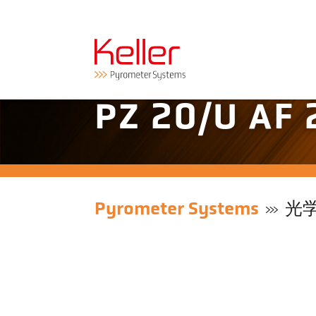
PZ 20/U A
Pyrometer Systems
光