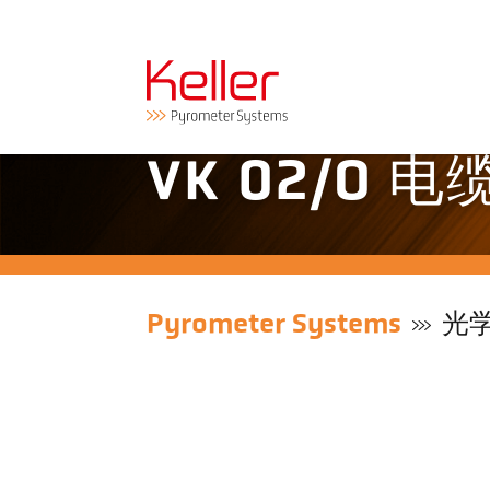
VK 02/O 电
Pyrometer Systems
光