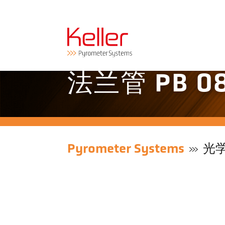
法兰管 PB 08
Pyrometer Systems
光