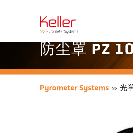
防尘罩 PZ 10
Pyrometer Systems
光