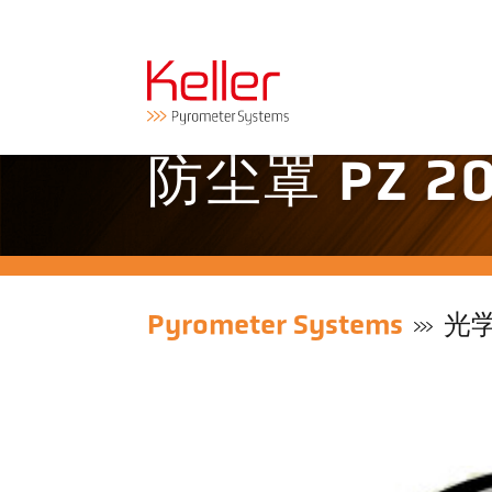
防尘罩 PZ 20
Pyrometer Systems
光