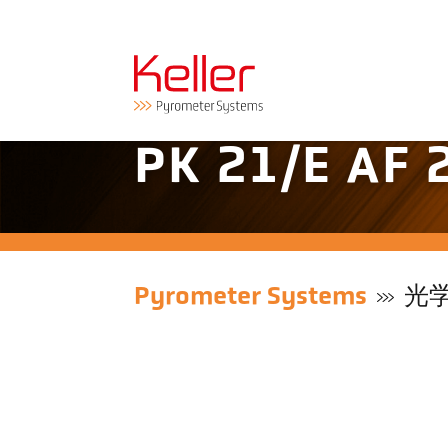
PK 21/E A
Pyrometer Systems
光